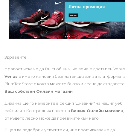
Здравейте,
с радост искаме да Ви съобщим, че вече е достъпен Venus.
Venus
е името на новия безплатен дизайн за платформата
PlumTex Store с която можете бързо и лесно да създадете
Ваш собствен Онлайн магазин
.
Дизайна ще го намерите в секция "Дизайни" на нашия уеб
сайт или в Контролния панел на
Вашия Онлайн магазин
,
от където лесно може да премините към него.
С цел да подобрим услугите си, ние продължаваме да