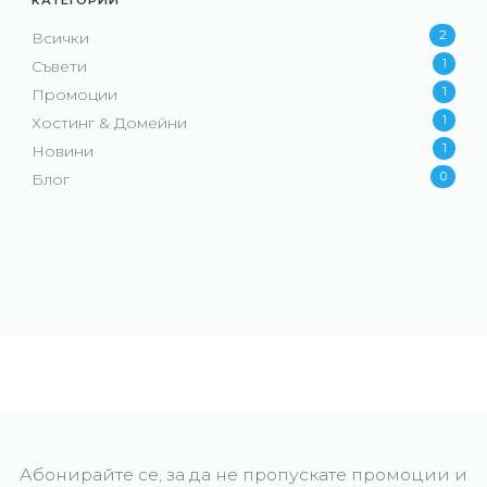
КАТЕГОРИИ
2
Всички
1
Съвети
1
Промоции
1
Хостинг & Домейни
1
Новини
0
Блог
Абонирайте се, за да не пропускате промоции и