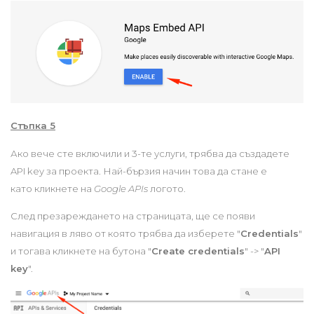
Стъпка 5
Ако вече сте включили и 3-те услуги, трябва да създадете
API key за проекта. Най-бързия начин това да стане е
като кликнете на
Google APIs
логото.
След презареждането на страницата, ще се появи
навигация в ляво от която трябва да изберете "
Credentials
"
и тогава кликнете на бутона "
Create credentials
" -> "
API
key
".