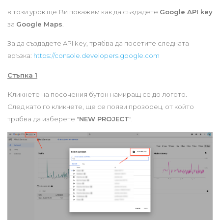
в този урок ще Ви покажем как да създадете
Google API key
за
Google Maps
.
За да създадете API key, трябва да посетите следната
връзка:
https://console.developers.google.com
Стъпка 1
Кликнете на посочения бутон намиращ се до логото.
След като го кликнете, ще се появи прозорец, от който
трябва да изберете "
NEW PROJECT
".