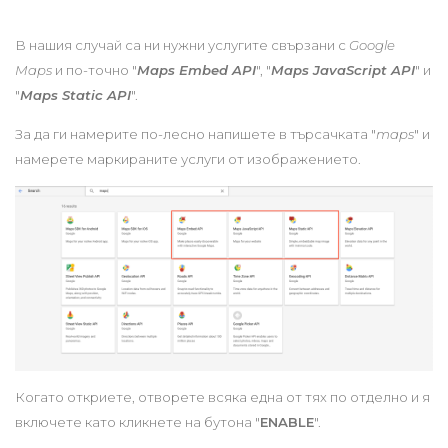
В нашия случай са ни нужни услугите свързани с
Google
Maps
и по-точно "
Maps Embed API
", "
Maps JavaScript API
" и
"
Maps Static API
".
За да ги намерите по-лесно напишете в търсачката "
maps
" и
намерете маркираните услуги от изображението.
Когато откриете, отворете всяка една от тях по отделно и я
включете като кликнете на бутона "
ENABLE
".