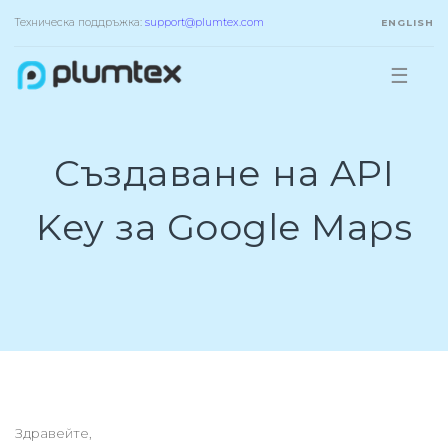
Техническа поддръжка:
support@plumtex.com
ENGLISH
☰
Създаване на API
Key за Google Maps
Здравейте,